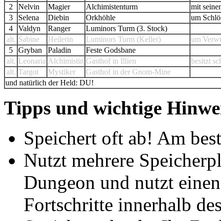
2
Nelvin
Magier
Alchimistenturm
mit sein
3
Selena
Diebin
Orkhöhle
um Schlö
4
Valdyn
Ranger
Luminors Turm (3. Stock)
alt.
Sabine
Heilerin
Luminors Turm (Keller)
um Verwu
5
Gryban
Paladin
Feste Godsbane
alt.
Leonaria
Alchimistin
Gasthof in Illien
besitzt s
alt.
Targot
Mystiker
Gasthof in der Gnom-Mine
und natürlich der Held: DU!
Tipps und wichtige Hinwe
Speichert oft ab! Am be
Nutzt mehrere Speicherpl
Dungeon und nutzt einen
Fortschritte innerhalb d