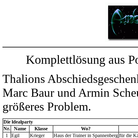
Komplettlösung aus P
Thalions Abschiedsgeschenk 
Marc Baur und Armin Scheu
größeres Problem.
Die ldealparty
Nr.
Name
Klasse
Wo?
1
Egil
Krieger
Haus der Trainer in Spannenberg
für die 