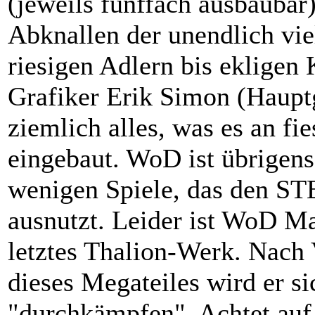
(jeweils fünffach ausbaubar
Abknallen der unendlich vi
riesigen Adlern bis ekligen 
Grafiker Erik Simon (Hauptg
ziemlich alles, was es an fie
eingebaut. WoD ist übrigens
wenigen Spiele, das den STE
ausnutzt. Leider ist WoD M
letztes Thalion-Werk. Nach 
dieses Megateiles wird er si
"durchkämpfen". Achtet au