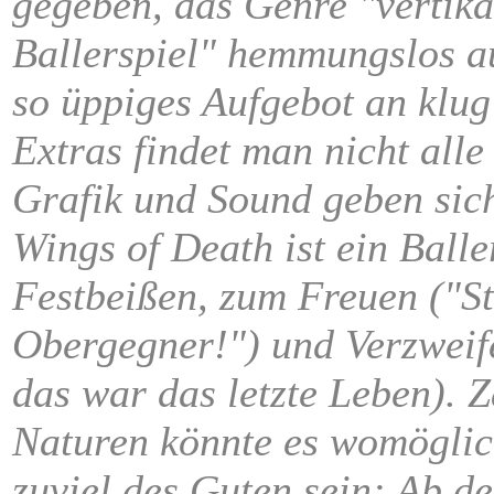
gegeben, das Genre "vertika
Ballerspiel" hemmungslos a
so üppiges Aufgebot an klug
Extras findet man nicht alle
Grafik und Sound geben sich
Wings of Death ist ein Balle
Festbeißen, zum Freuen ("St
Obergegner!") und Verzweif
das war das letzte Leben). Z
Naturen könnte es womöglic
zuviel des Guten sein: Ab de