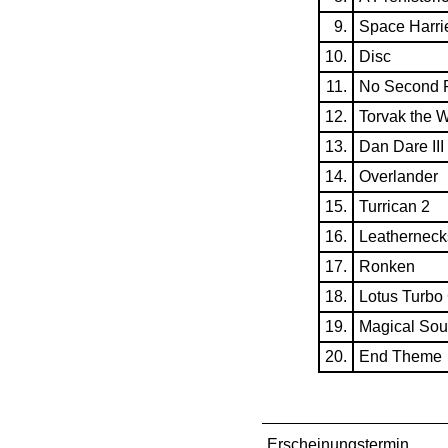
9.
Space Harri
10.
Disc
11.
No Second P
12.
Torvak the W
13.
Dan Dare III
14.
Overlander
15.
Turrican 2
16.
Leatherneck
17.
Ronken
18.
Lotus Turbo
19.
Magical So
20.
End Theme
Erscheinungstermin