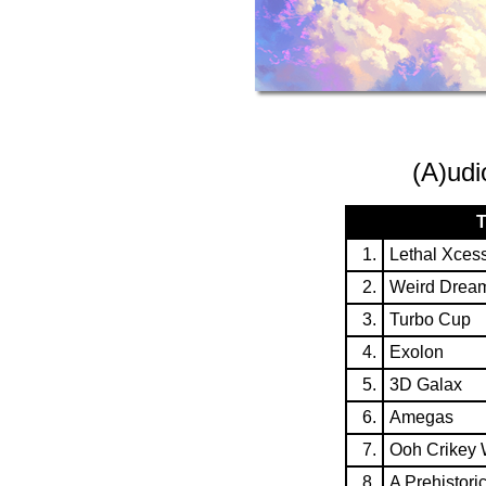
(A)udi
T
1.
Lethal Xcess
2.
Weird Drea
3.
Turbo Cup
4.
Exolon
5.
3D Galax
6.
Amegas
7.
Ooh Crikey 
8.
A Prehistori